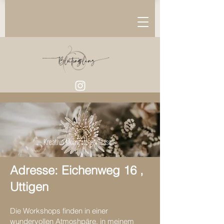
Kurse
Kreative Momente geniessen
Adresse: Eichenweg 16 ,
Uttigen
Die Workshops finden in einer
wundervollen Atmoshpäre, in meinem